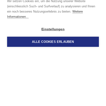
Wir setzen Cookies ein, um die Nutzung unserer Website
(einschliesslich Such- und Surfverlauf) zu analysieren und Ihnen
Ingenieurbüro für
ein noch besseres Nutzungserlebnis zu bieten.
Weitere
Informationen...
Gebäudetechnik seit 1999.
Einstellungen
ALLE COOKIES ERLAUBEN
Wir bieten eine solide Ausbildung und
langjährige Erfahrung in der praktischen
Ingenieurtätigkeit.
Unsere Auftraggeber beraten wir fachmännisch
nach neusten Kenntnissen. Wir sind spezialisiert auf
die Gesamtleitung und -planung von
Gebäudetechnikanlagen, einschliesslich Sanitär-,
Sprinkler- und Spezialgasanlagen sowie
Brandschutz.