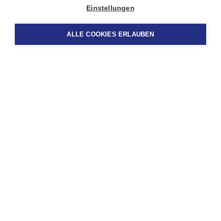
Einstellungen
ALLE COOKIES ERLAUBEN
VERBÄNDE
ZERTIFIZIERUNGEN
AUSZEICHNUNGEN